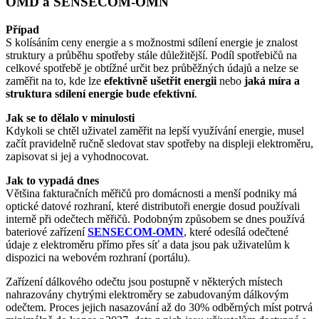
OMD a SENSECOM-OMN
Případ
S kolísáním ceny energie a s možnostmi sdílení energie je znalost
struktury a průběhu spotřeby stále důležitější. Podíl spotřebičů na
celkové spotřebě je obtížné určit bez průběžných údajů a nelze se
zaměřit na to, kde lze
efektivně ušetřit energii
nebo
jaká míra a
struktura sdílení energie bude efektivní
.
Jak se to dělalo v minulosti
Kdykoli se chtěl uživatel zaměřit na lepší využívání energie, musel
začít pravidelně ručně sledovat stav spotřeby na displeji elektroměru,
zapisovat si jej a vyhodnocovat.
Jak to vypadá dnes
Většina fakturačních měřičů pro domácnosti a menší podniky má
optické datové rozhraní, které distributoři energie dosud používali
interně při odečtech měřičů. Podobným způsobem se dnes používá
bateriové zařízení
SENSECOM-OMN
, které odesílá odečtené
údaje z elektroměru přímo přes síť a data jsou pak uživatelům k
dispozici na webovém rozhraní (portálu).
Zařízení dálkového odečtu jsou postupně v některých místech
nahrazovány chytrými elektroměry se zabudovaným dálkovým
odečtem. Proces jejich nasazování až do 30% odběrných míst potrvá