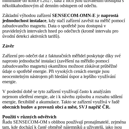
minimálně do konce r.2027, data z nich jsou uživatelům dostupná s
několikahodinovým až denním odstupem od odečtu.
Základní výhodou zařízení
SENSECOM-OMN-E
je
naprostá
jednoduchost instalace
, kdy stačí zařízení zavěsit na měřič pomocí
zabudovaného magnetu. Data o spotřebě jsou dostupná v
pravidelných intervalech hned po odečtech (kromě intervalu pro
úvodní detekci aktivních tarifů).
Závěr
Zařízení pro odečet dat z fakturačních měřidel poskytuje díky své
naprosto jednoduché instalaci (zavěšení na měřidlo pomocí
zabudovaného magnetu) okamžitou možnost získávat průběžné
údaje o spotřebě energie. Při vysokých cenách energie jsou
neocenitelným nástrojem při hledání úspor a lepšího využívání
energie.
V poslední době se tyto zařízení využívají často k analýzám
nejenom ušetření energie, ale i k návrhu způsobu a rozsahu sdílení
energie, flexibilitě a akumulace.
Takto se zařízení využívá v řadě
obecních budov a provozů obcí a měst, SVJ napříč ČR.
Použití v různých odvětvích
Řadu SENSECOM-OM s oblibou používají pronajímatelé, zejména
tam, kde dochází k časté obměně nájemníků a uživatelů, jako jsou