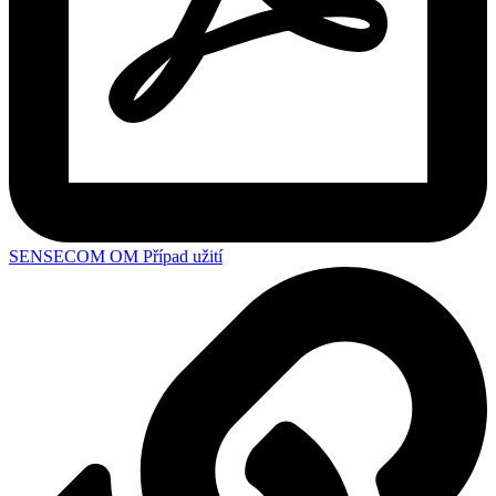
SENSECOM OM Případ užití