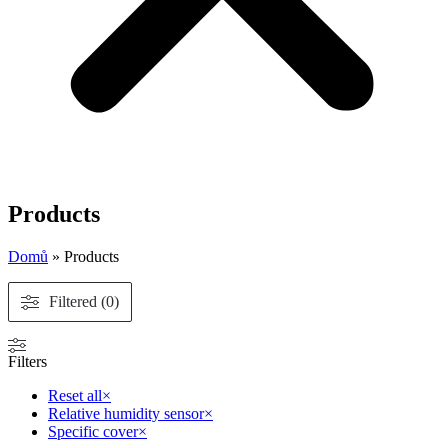
Products
Domů
»
Products
Filtered (0)
Filters
Reset all
×
Relative humidity sensor
×
Specific cover
×