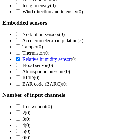
Icing intensity
(
0
)
Wind direction and intensity
(
0
)
Embedded sensors
No built in sensors
(
0
)
Accelerometer-manipulation
(
2
)
Tamper
(
0
)
Thermistor
(
0
)
Relative humidity sensor
(
0
)
Flood sensor
(
0
)
Atmospheric pressure
(
0
)
RFID
(
0
)
BAR code (BARC)
(
0
)
Number of input channels
1 or without
(
0
)
2
(
0
)
3
(
0
)
4
(
0
)
5
(
0
)
6
(
0
)