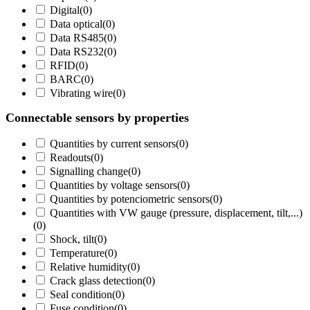
Digital
(
0
)
Data optical
(
0
)
Data RS485
(
0
)
Data RS232
(
0
)
RFID
(
0
)
BARC
(
0
)
Vibrating wire
(
0
)
Connectable sensors by properties
Quantities by current sensors
(
0
)
Readouts
(
0
)
Signalling change
(
0
)
Quantities by voltage sensors
(
0
)
Quantities by potenciometric sensors
(
0
)
Quantities with VW gauge (pressure, displacement, tilt,...)
(
0
)
Shock, tilt
(
0
)
Temperature
(
0
)
Relative humidity
(
0
)
Crack glass detection
(
0
)
Seal condition
(
0
)
Fuse condition
(
0
)