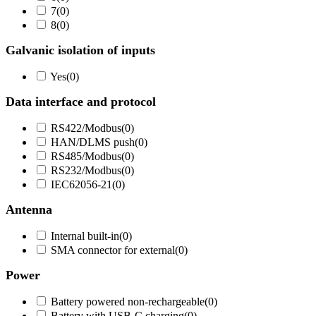
7
(
0
)
8
(
0
)
Galvanic isolation of inputs
Yes
(
0
)
Data interface and protocol
RS422/Modbus
(
0
)
HAN/DLMS push
(
0
)
RS485/Modbus
(
0
)
RS232/Modbus
(
0
)
IEC62056-21
(
0
)
Antenna
Internal built-in
(
0
)
SMA connector for external
(
0
)
Power
Battery powered non-rechargeable
(
0
)
Battery with USB-C charging
(
0
)