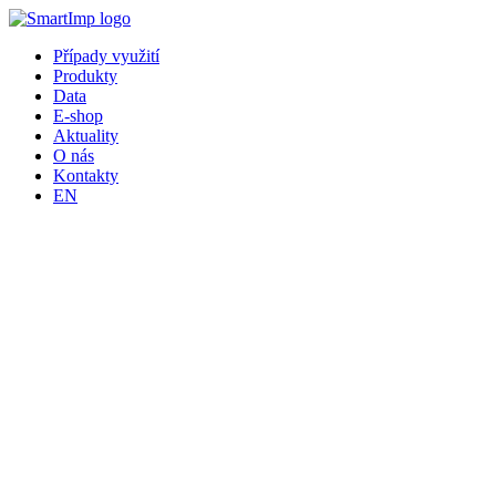
Přejít
k
Případy využití
obsahu
Produkty
Data
E-shop
Aktuality
O nás
Kontakty
EN