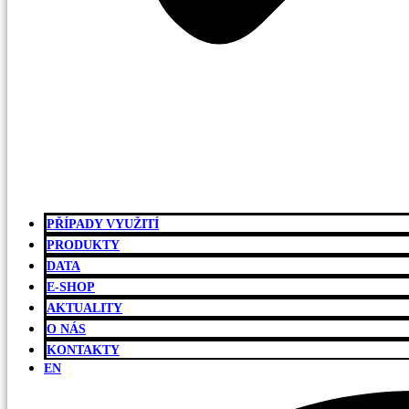
PŘÍPADY VYUŽITÍ
PRODUKTY
DATA
E-SHOP
AKTUALITY
O NÁS
KONTAKTY
EN