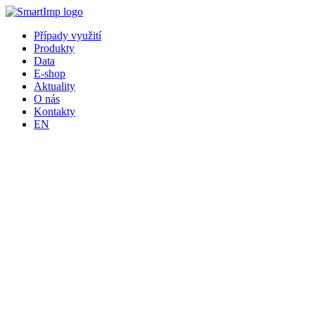
Přejít
k
Případy využití
obsahu
Produkty
Data
E-shop
Aktuality
O nás
Kontakty
EN