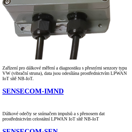
Zařízení pro dálkové měření a diagnostiku s přesnými senzory typu
VW (vibrační struna), data jsou odesílána prostřednictvím LPWAN
IoT sítě NB-IoT.
SENSECOM-IMND
Dálkové odečty se snímačem impulsů a s přenosem dat
prostřednictvím celostátní LPWAN IoT sítě NB-IoT
SENSECOM-SEN